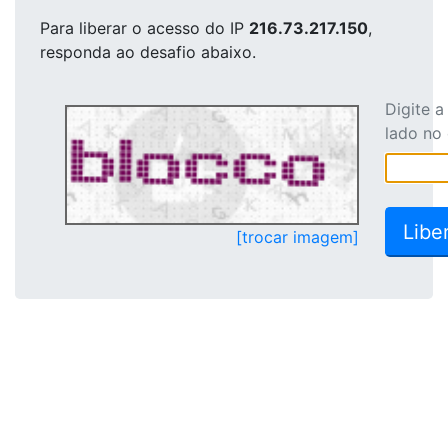
Para liberar o acesso
do IP
216.73.217.150
,
responda ao desafio abaixo.
Digite 
lado no
[trocar imagem]