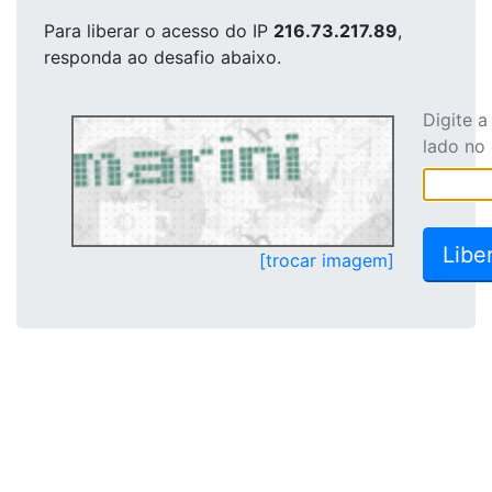
Para liberar o acesso
do IP
216.73.217.89
,
responda ao desafio abaixo.
Digite 
lado no
[trocar imagem]