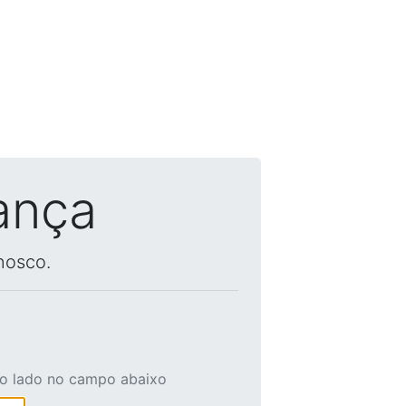
ança
nosco.
ao lado no campo abaixo