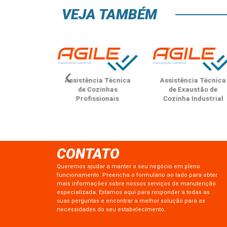
VEJA TAMBÉM
Assistência Técnica
Assistência Técnica
As
de Cozinhas
de Exaustão de
Profissionais
Cozinha Industrial
CONTATO
Queremos ajudar a manter o seu negócio em pleno
funcionamento. Preencha o formulário ao lado para obter
mais informações sobre nossos serviços de manutenção
especializada. Estamos aqui para responder a todas as
suas perguntas e encontrar a melhor solução para as
necessidades do seu estabelecimento.