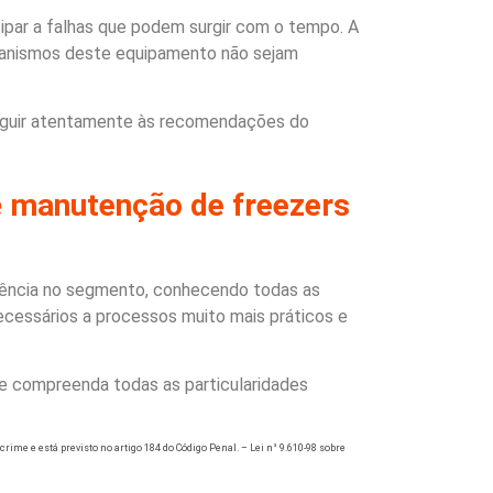
ipar a falhas que podem surgir com o tempo. A
canismos deste equipamento não sejam
 Seguir atentamente às recomendações do
e
manutenção de freezers
iência no segmento, conhecendo todas as
ecessários a processos muito mais práticos e
e compreenda todas as particularidades
 crime e está previsto no artigo 184 do Código Penal. –
Lei n° 9.610-98 sobre