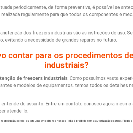
tuada periodicamente, de forma preventiva, é possível se antec
er realizada regularmente para que todos os componentes e me
manutenção dos freezers industriais são as instruções de uso.
o, evitando a necessidade de grandes reparos no futuro.
vo contar para os procedimentos d
industriais
?
enção de freezers industriais
. Como possuímos vasta exper
bricantes e modelos de equipamentos, temos todos os detalhes n
uem entende do assunto. Entre em contato conosco agora mesmo 
er atende-lo.
ua reprodução, parcial ou total, mesmo citando nossos links, é proibida sem a autorização do autor. Plágio é