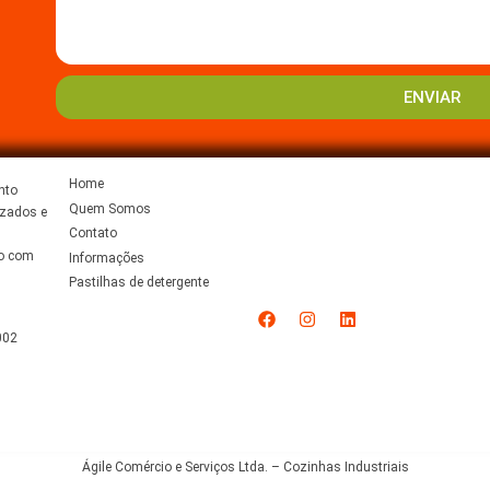
ENVIAR
Home
nto
Quem Somos
izados e
Contato
do com
Informações
Pastilhas de detergente
002
Ágile Comércio e Serviços Ltda. – Cozinhas Industriais