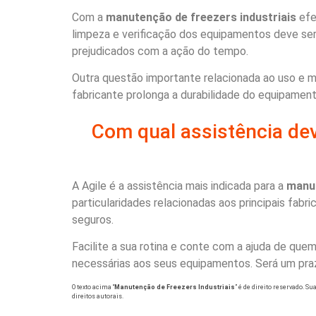
Com a
manutenção de freezers industriais
efe
limpeza e verificação dos equipamentos deve s
prejudicados com a ação do tempo.
Outra questão importante relacionada ao uso e 
fabricante prolonga a durabilidade do equipament
Com qual assistência de
A Agile é a assistência mais indicada para a
manut
particularidades relacionadas aos principais fa
seguros.
Facilite a sua rotina e conte com a ajuda de q
necessárias aos seus equipamentos. Será um praz
O texto acima “
Manutenção de Freezers Industriais
” é de direito reservado. S
direitos autorais
.