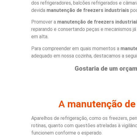
dos refrigeradores, balcões refrigerados e câmar
devida
manutenção de freezers industriais
pod
Promover a
manutenção de freezers industria
reparando e consertando peças e mecanismos já d
em alta.
Para compreender em quais momentos a
manute
adequado em nossa cozinha, destacamos a seguir 
Gostaria de um orçam
A
manutenção de f
Aparelhos de refrigeração, como os freezers, p
rotinas, quanto com questões atreladas à vigilânci
funcionem conforme o esperado.