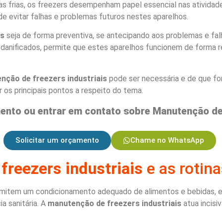
as frias, os freezers desempenham papel essencial nas atividad
e evitar falhas e problemas futuros nestes aparelhos.
is
seja de forma preventiva, se antecipando aos problemas e falh
anificados, permite que estes aparelhos funcionem de forma re
nção de freezers industriais
pode ser necessária e de que f
os principais pontos a respeito do tema.
ento ou entrar em contato sobre Manutenção de 
Solicitar um orçamento
Chame no WhatsApp
reezers industriais
e as rotin
ermitem um condicionamento adequado de alimentos e bebidas, e
a sanitária. A
manutenção de freezers industriais
atua incis