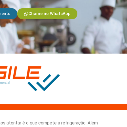
o
mento
Chame no WhatsApp
os atentar é o que compete à refrigeração. Além