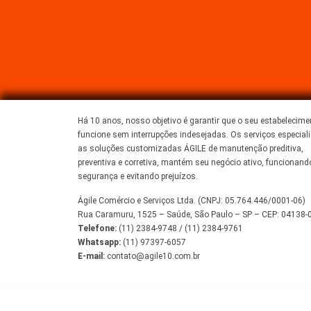
Há 10 anos, nosso objetivo é garantir que o seu estabelecime
funcione sem interrupções indesejadas. Os serviços especial
as soluções customizadas ÁGILE de manutenção preditiva,
preventiva e corretiva, mantém seu negócio ativo, funcionan
segurança e evitando prejuízos.
Ágile Comércio e Serviços Ltda. (CNPJ: 05.764.446/0001-06)
Rua Caramuru, 1525 – Saúde, São Paulo – SP – CEP: 04138-
Telefone:
(11) 2384-9748
/
(11) 2384-9761
Whatsapp:
(11) 97397-6057
E-mail:
contato@agile10.com.br