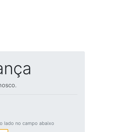
ança
nosco.
ao lado no campo abaixo